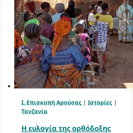
Ι. Επισκοπή Αρούσας
|
Ιστορίες
|
Τανζανία
Η ευλογία της ορθόδοξης