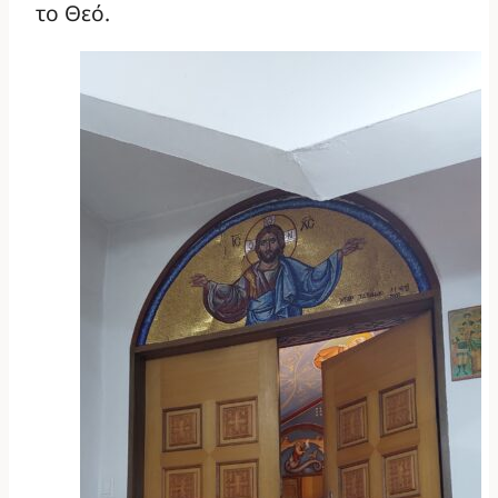
το Θεό.