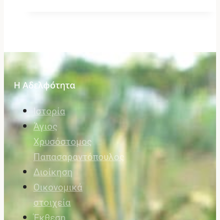
Η Αδελφότητα
Ιστορία
Άγιος
Χρυσόστομος
Παπασαραντόπουλος
Διοίκηση
Οικονομικά
στοιχεία
Έκθεση