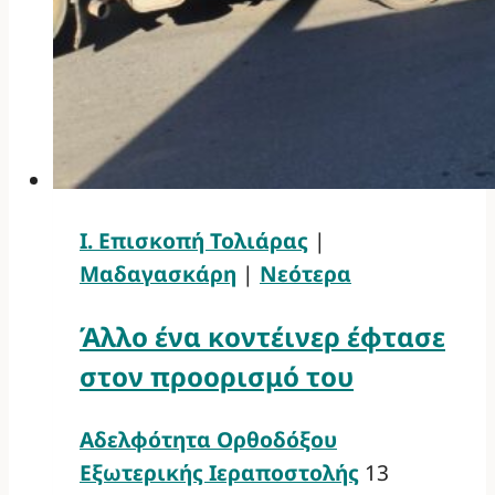
Ι. Επισκοπή Τολιάρας
|
Μαδαγασκάρη
|
Νεότερα
Άλλο ένα κοντέινερ έφτασε
στον προορισμό του
Αδελφότητα Ορθοδόξου
Εξωτερικής Ιεραποστολής
13