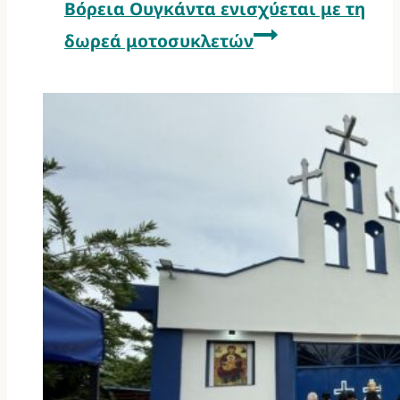
Βόρεια Ουγκάντα ενισχύεται με τη
δωρεά μοτοσυκλετών