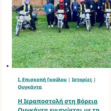
Ι. Επισκοπή Γκούλου
|
Ιστορίες
|
Ουγκάντα
Η Ιεραποστολή στη Βόρεια
Ουγκάντα ενισχύεται με τη