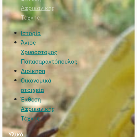
Αφρικανικής
Τέχνης
Ιστορία
Άγιος
Χρυσόστομος
Παπασαραντόπουλος
Διοίκηση
Οικονομικά
στοιχεία
Έκθεση
Αφρικανικής
Τέχνης
Υλικό