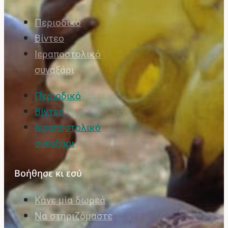
Περιοδικό
Βίντεο
Ιεραποστολικό
συναξάρι
Περιοδικό
Βίντεο
Ιεραποστολικό
συναξάρι
Βοήθησε κι εσύ
Κάνε μία δωρεά
Να στηριζόμαστε