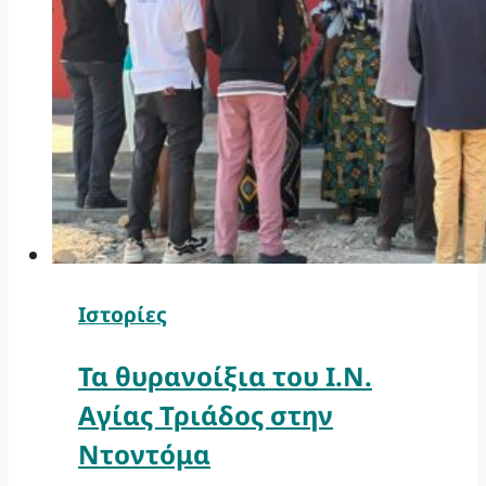
Ιστορίες
Τα θυρανοίξια του Ι.Ν.
Αγίας Τριάδος στην
Ντοντόμα