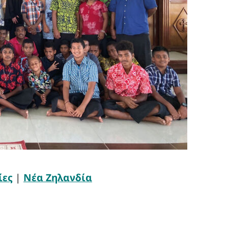
ίες
|
Νέα Ζηλανδία