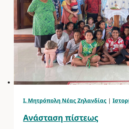
Ι. Μητρόπολη Νέας Ζηλανδίας
|
Ιστορ
Ανάσταση πίστεως