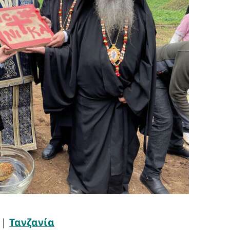
|
Τανζανία