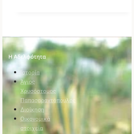
Η Αδελφότητα
Ιστορία
Άγιος
Χρυσόστομος
Παπασαραντόπουλος
Διοίκηση
Οικονομικά
στοιχεία