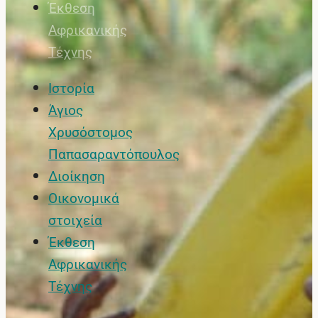
Έκθεση
Αφρικανικής
Τέχνης
Ιστορία
Άγιος
Χρυσόστομος
Παπασαραντόπουλος
Διοίκηση
Οικονομικά
στοιχεία
Έκθεση
Αφρικανικής
Τέχνης