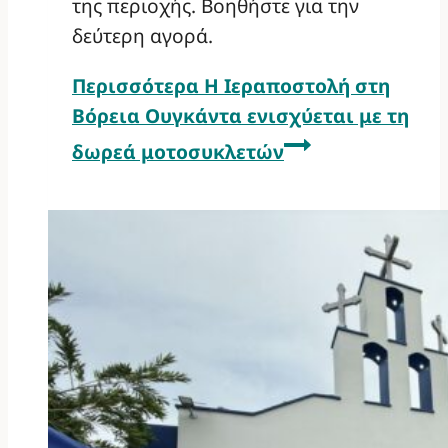
της περιοχής. Βοηθήστε για την
δεύτερη αγορά.
Περισσότερα
Η Ιεραποστολή στη
Βόρεια Ουγκάντα ενισχύεται με τη
δωρεά μοτοσυκλετών