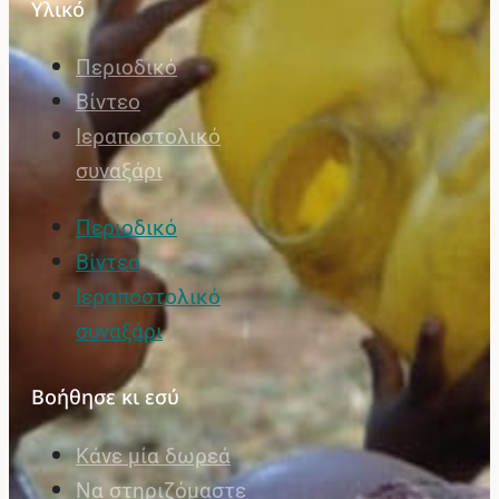
Υλικό
Περιοδικό
Βίντεο
Ιεραποστολικό
συναξάρι
Περιοδικό
Βίντεο
Ιεραποστολικό
συναξάρι
Βοήθησε κι εσύ
Κάνε μία δωρεά
Να στηριζόμαστε