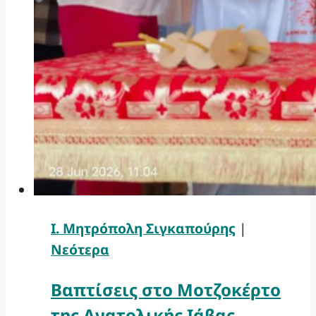
Ι. Μητρόπολη Σιγκαπούρης
|
Νεότερα
Βαπτίσεις στο Μοτζοκέρτο
της Ανατολικής Ιάβας