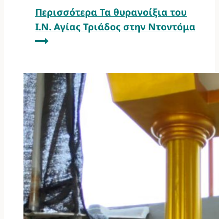
Περισσότερα
Τα θυρανοίξια του
Ι.Ν. Αγίας Τριάδος στην Ντοντόμα