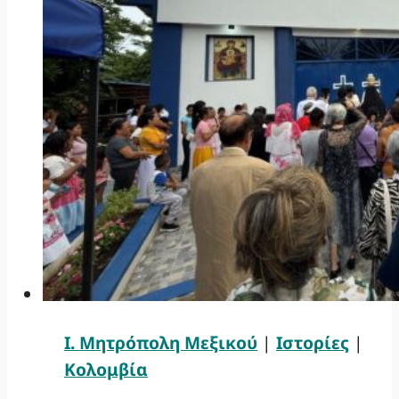
Ι. Μητρόπολη Μεξικού
|
Ιστορίες
|
Κολομβία