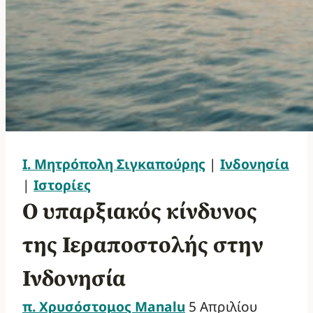
Ι. Μητρόπολη Σιγκαπούρης
|
Ινδονησία
|
Ιστορίες
Ο υπαρξιακός κίνδυνος
της Ιεραποστολής στην
Ινδονησία
π. Χρυσόστομος Manalu
5 Απριλίου