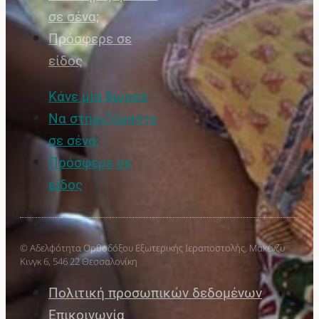
σε σένα;
Πρόσφερε σε
είδος
Κάνε μία δωρεά
Να στηριζόμαστε
σε σένα;
Πρόσφερε σε
είδος
© Αδελφότητα Ορθοδόξου Εξωτερικής Ιεραποστολής, Μακένζυ
Κινγκ 6, 546 22 Θεσσαλονίκη
Πολιτική προσωπικών δεδομένων
Επικοινωνία