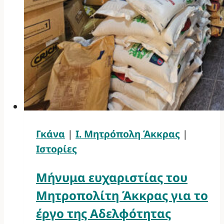
Γκάνα
|
Ι. Μητρόπολη Άκκρας
|
Ιστορίες
Μήνυμα ευχαριστίας του
Μητροπολίτη Άκκρας για το
έργο της Αδελφότητας