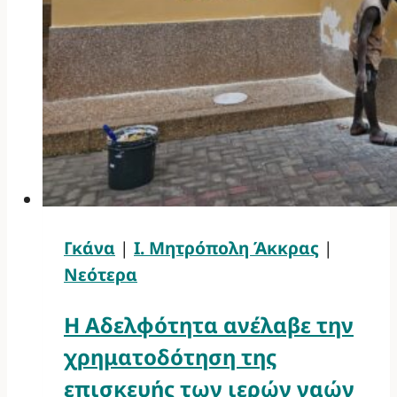
Γκάνα
|
Ι. Μητρόπολη Άκκρας
|
Νεότερα
Η Αδελφότητα ανέλαβε την
χρηματοδότηση της
επισκευής των ιερών ναών