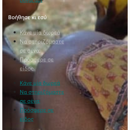
συναξάρι
Βοήθησε κι εσύ
Κάνε μία δωρεά
Να στηριζόμαστε
σε σένα;
Πρόσφερε σε
είδος
Κάνε μία δωρεά
Να στηριζόμαστε
σε σένα;
Πρόσφερε σε
είδος