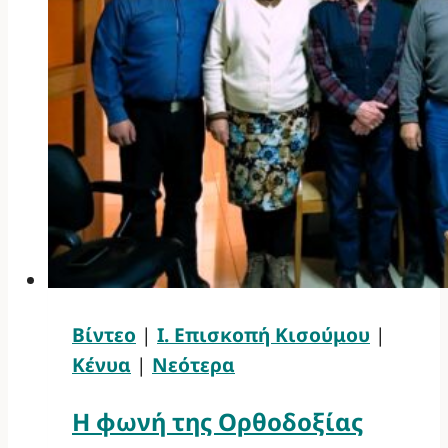
Βίντεο
|
Ι. Επισκοπή Κισούμου
|
Κένυα
|
Νεότερα
Η φωνή της Ορθοδοξίας