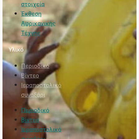
στοιχεία
Έκθεση
Αφρικανικής
Τέχνης
Υλικό
Περιοδικό
Βίντεο
Ιεραποστολικό
συναξάρι
Περιοδικό
Βίντεο
Ιεραποστολικό