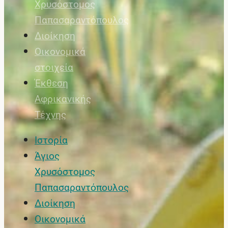
Χρυσόστομος
Παπασαραντόπουλος
Διοίκηση
Οικονομικά
στοιχεία
Έκθεση
Αφρικανικής
Τέχνης
Ιστορία
Άγιος
Χρυσόστομος
Παπασαραντόπουλος
Διοίκηση
Οικονομικά