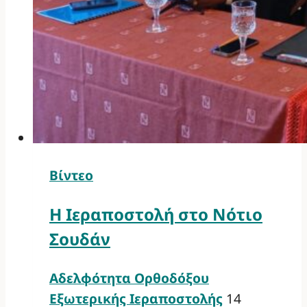
Βίντεο
Η Ιεραποστολή στο Νότιο
Σουδάν
Αδελφότητα Ορθοδόξου
Εξωτερικής Ιεραποστολής
14