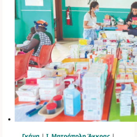
Γκάνα
|
Ι. Μητρόπολη Άκκρας
|