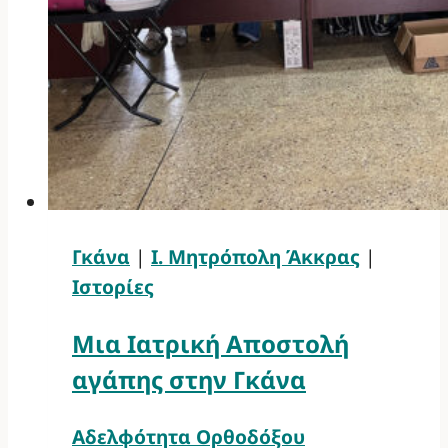
Γκάνα
|
Ι. Μητρόπολη Άκκρας
|
Ιστορίες
Μια Ιατρική Αποστολή
αγάπης στην Γκάνα
Αδελφότητα Ορθοδόξου