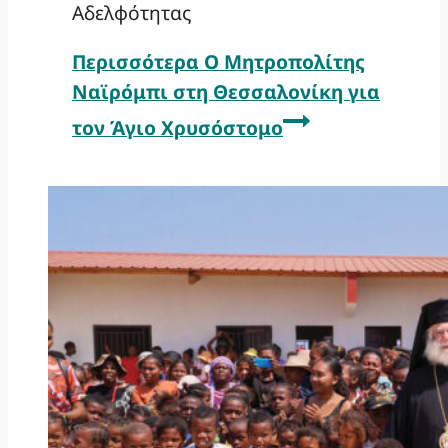
Αδελφότητας
Περισσότερα
Ο Μητροπολίτης
Ναϊρόμπι στη Θεσσαλονίκη για
τον Άγιο Χρυσόστομο