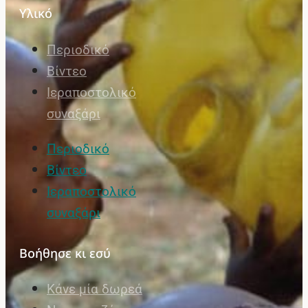
Υλικό
Περιοδικό
Βίντεο
Ιεραποστολικό
συναξάρι
Περιοδικό
Βίντεο
Ιεραποστολικό
συναξάρι
Βοήθησε κι εσύ
Κάνε μία δωρεά