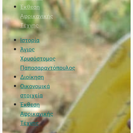
Έκθεση
Αφρικανικής
Τέχνης
Ιστορία
Άγιος
Χρυσόστομος
Παπασαραντόπουλος
Διοίκηση
Οικονομικά
στοιχεία
Έκθεση
Αφρικανικής
Τέχνης