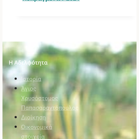
Η Αδελφότητα
Ιστορία
Άγιος
Χρυσόστομος
Παπασαραντόπουλος
Διοίκηση
Οικονομικά
στοιχεία