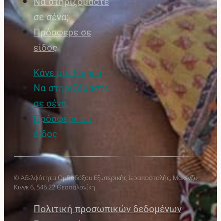
Να στηριζόμαστε
σε σένα;
Πρόσφερε σε
είδος
Κάνε μία δωρεά
Να στηριζόμαστε
σε σένα;
Πρόσφερε σε
είδος
© Αδελφότητα Ορθοδόξου Εξωτερικής Ιεραποστολής, Μακένζυ
Κινγκ 6, 546 22 Θεσσαλονίκη
Πολιτική προσωπικών δεδομένων