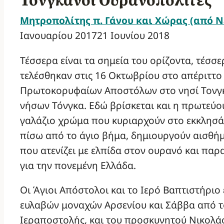
Τονγκανοί Ουρανοπολίτες
Μητροπολίτης π. Γάνου και Χώρας (από Ν
Ιανουαρίου 2017
21 Ιουνίου 2018
Τέσσερα είναι τα σημεία του ορίζοντα, τέσσε
τελέσθηκαν στις 16 Οκτωβρίου στο απέριττο
Πρωτοκορυφαίων Αποστόλων στο νησί Τονγκ
νήσων Τόνγκα. Εδώ βρίσκεται και η πρωτεύου
γαλάζιο χρώμα που κυριαρχούν στο εκκλησάκι
πίσω από το άγιο βήμα, δημιουργούν αισθήμ
που ατενίζει με ελπίδα στον ουρανό και παρα
για την πονεμένη Ελλάδα.
Οι Άγιοι Απόστολοι και το Ιερό Βαπτιστήριο 
ευλαβών μοναχών Αρσενίου και Σάββα από τ
Ιεραποστολής, και του προσκυνητού Νικολάου