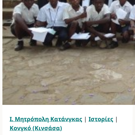
Ι. Μητρόπολη Κατάνγκας
|
Ιστορίες
|
Κονγκό (Κινσάσα)