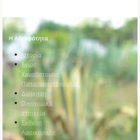
Η Αδελφότητα
Ιστορία
Άγιος
Χρυσόστομος
Παπασαραντόπουλος
Διοίκηση
Οικονομικά
στοιχεία
Έκθεση
Αφρικανικής