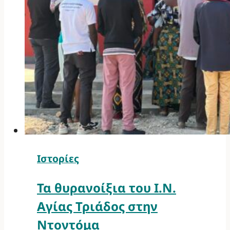
Ιστορίες
Τα θυρανοίξια του Ι.Ν.
Αγίας Τριάδος στην
Ντοντόμα