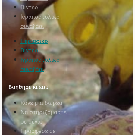
Βίντεο
Ιεραποστολικό
συναξάρι
Περιοδικό
Βίντεο
Ιεραποστολικό
συναξάρι
Βοήθησε κι εσύ
Κάνε μία δωρεά
Να στηριζόμαστε
σε σένα;
Πρόσφερε σε