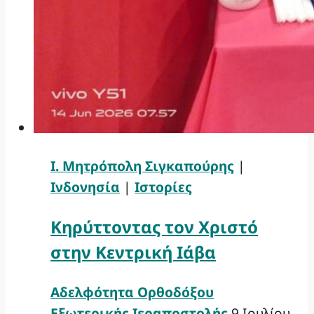
Ι. Μητρόπολη Σιγκαπούρης
|
Ινδονησία
|
Ιστορίες
Κηρύττοντας τον Χριστό
στην Κεντρική Ιάβα
Αδελφότητα Ορθοδόξου
Εξωτερικής Ιεραποστολής
9 Ιουλίου