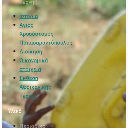
Τέχνης
Ιστορία
Άγιος
Χρυσόστομος
Παπασαραντόπουλος
Διοίκηση
Οικονομικά
στοιχεία
Έκθεση
Αφρικανικής
Τέχνης
Υλικό
Περιοδικό