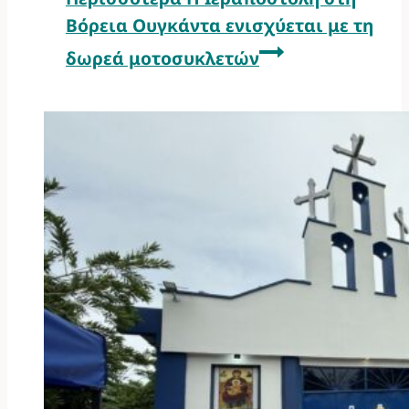
Βόρεια Ουγκάντα ενισχύεται με τη
δωρεά μοτοσυκλετών