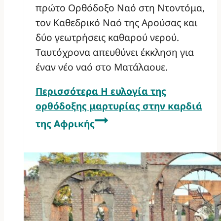
πρώτο Ορθόδοξο Ναό στη Ντοντόμα,
τον Καθεδρικό Ναό της Αρούσας και
δύο γεωτρήσεις καθαρού νερού.
Ταυτόχρονα απευθύνει έκκληση για
έναν νέο ναό στο Ματάλαουε.
Περισσότερα
Η ευλογία της
ορθόδοξης μαρτυρίας στην καρδιά
της Αφρικής