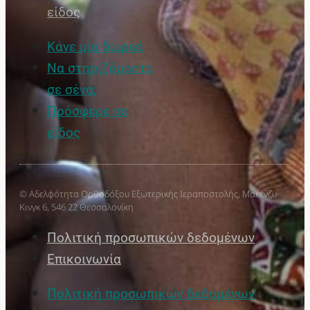
είδος
Κάνε μία δωρεά
Να στηριζόμαστε
σε σένα;
Πρόσφερε σε
είδος
© Αδελφότητα Ορθοδόξου Εξωτερικής Ιεραποστολής, Μακένζυ
Κινγκ 6, 546 22 Θεσσαλονίκη
Πολιτική προσωπικών δεδομένων
Επικοινωνία
Πολιτική προσωπικών δεδομένων