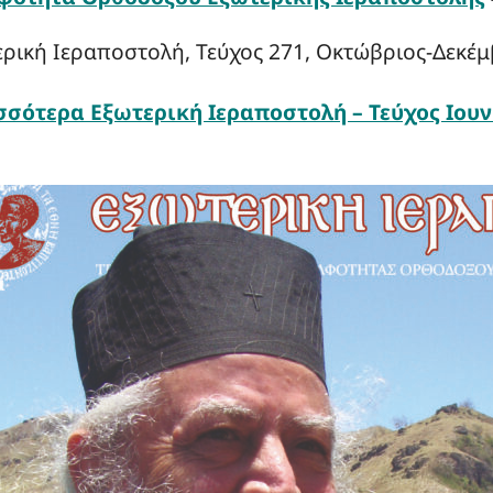
ρική Ιεραποστολή, Τεύχος 271, Οκτώβριος-Δεκέμ
σσότερα
Εξωτερική Ιεραποστολή – Τεύχος Ιουν