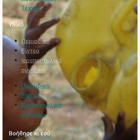
Τέχνης
Υλικό
Περιοδικό
Βίντεο
Ιεραποστολικό
συναξάρι
Περιοδικό
Βίντεο
Ιεραποστολικό
συναξάρι
Βοήθησε κι εσύ