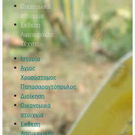
Οικονομικά
στοιχεία
Έκθεση
Αφρικανικής
Τέχνης
Ιστορία
Άγιος
Χρυσόστομος
Παπασαραντόπουλος
Διοίκηση
Οικονομικά
στοιχεία
Έκθεση
Αφρικανικής