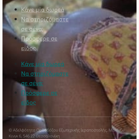
Κάνε μία δωρεά
Να στηριζόμαστε
σε σένα;
Πρόσφερε σε
είδος
Κάνε μία δωρεά
Να στηριζόμαστε
σε σένα;
Πρόσφερε σε
είδος
© Αδελφότητα Ορθοδόξου Εξωτερικής Ιεραποστολής, Μακένζυ
Κινγκ 6, 546 22 Θεσσαλονίκη