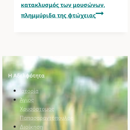
κατακλυσμός των μουσώνων,
πλημμύριδα της φτώχειας
Η Αδελφότητα
Ιστορία
Άγιος
Χρυσόστομος
Παπασαραντόπουλος
Διοίκηση