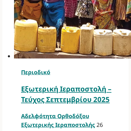
Περιοδικό
Εξωτερική Ιεραποστολή –
Τεύχος Σεπτεμβρίου 2025
Αδελφότητα Ορθοδόξου
Εξωτερικής Ιεραποστολής
26