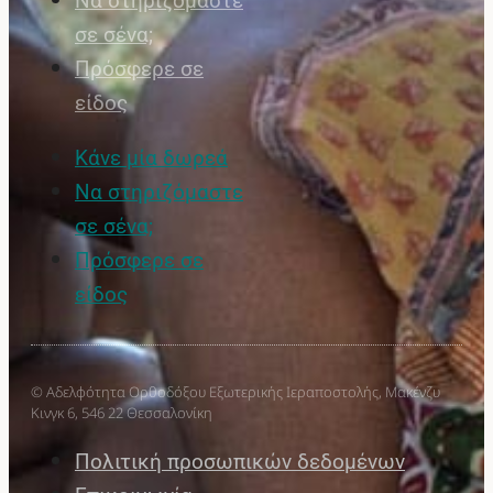
Να στηριζόμαστε
σε σένα;
Πρόσφερε σε
είδος
Κάνε μία δωρεά
Να στηριζόμαστε
σε σένα;
Πρόσφερε σε
είδος
© Αδελφότητα Ορθοδόξου Εξωτερικής Ιεραποστολής, Μακένζυ
Κινγκ 6, 546 22 Θεσσαλονίκη
Πολιτική προσωπικών δεδομένων