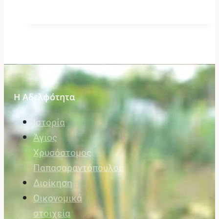
Η Αδελφότητα
Ιστορία
Άγιος
Χρυσόστομος
Παπασαραντόπουλος
Διοίκηση
Οικονομικά
στοιχεία