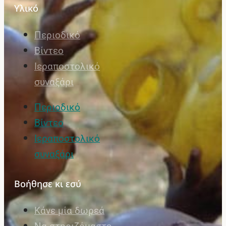
Υλικό
Περιοδικό
Βίντεο
Ιεραποστολικό
συναξάρι
Περιοδικό
Βίντεο
Ιεραποστολικό
συναξάρι
Βοήθησε κι εσύ
Κάνε μία δωρεά