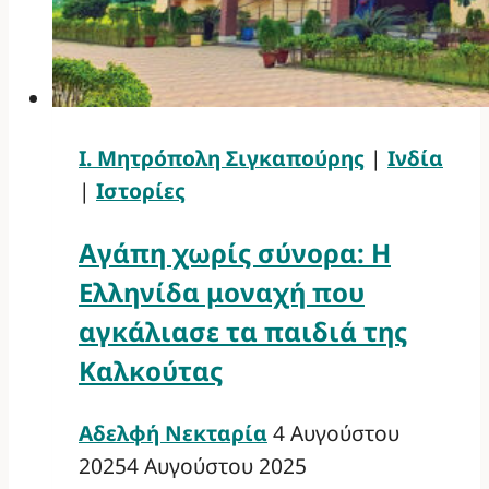
Ι. Μητρόπολη Σιγκαπούρης
|
Ινδία
|
Ιστορίες
Αγάπη χωρίς σύνορα: Η
Ελληνίδα μοναχή που
αγκάλιασε τα παιδιά της
Καλκούτας
Αδελφή Νεκταρία
4 Αυγούστου
2025
4 Αυγούστου 2025