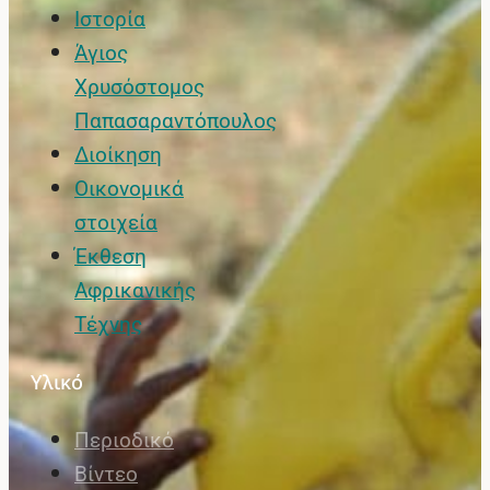
Ιστορία
Άγιος
Χρυσόστομος
Παπασαραντόπουλος
Διοίκηση
Οικονομικά
στοιχεία
Έκθεση
Αφρικανικής
Τέχνης
Υλικό
Περιοδικό
Βίντεο