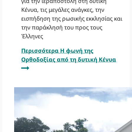
για την ιεραποστολή στη δυτική
Κένυα, τις μεγάλες ανάγκες, την
εισπήδηση της ρωσικής εκκλησίας και
την παράκλησή του προς τους
Έλληνες
Περισσότερα
Η φωνή της
Ορθοδοξίας από τη δυτική Κένυα