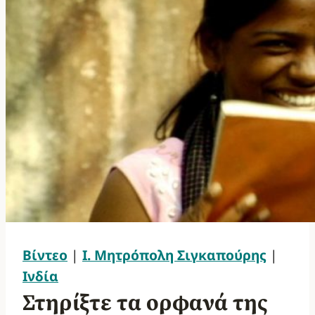
Βίντεο
|
Ι. Μητρόπολη Σιγκαπούρης
|
Ινδία
Στηρίξτε τα ορφανά της