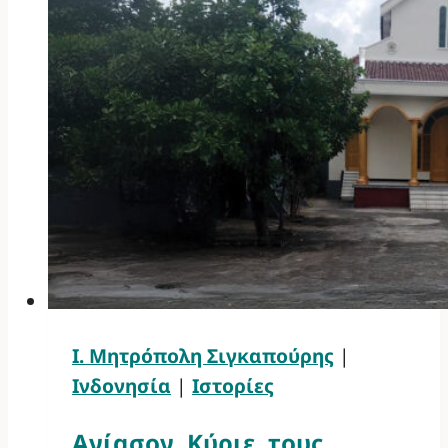
Ι. Μητρόπολη Σιγκαπούρης
|
Ινδονησία
|
Ιστορίες
Αγίασον, Κύριε, τους