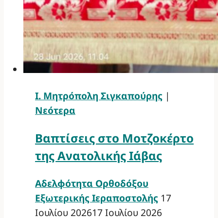
Ι. Μητρόπολη Σιγκαπούρης
|
Νεότερα
Βαπτίσεις στο Μοτζοκέρτο
της Ανατολικής Ιάβας
Αδελφότητα Ορθοδόξου
Εξωτερικής Ιεραποστολής
17
Ιουλίου 2026
17 Ιουλίου 2026