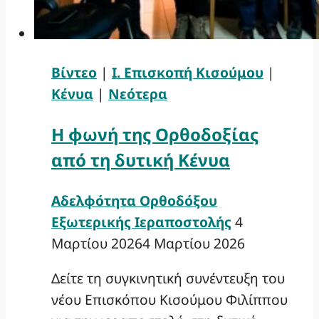
Βίντεο
|
Ι. Επισκοπή Κισούμου
|
Κένυα
|
Νεότερα
Η φωνή της Ορθοδοξίας
από τη δυτική Κένυα
Αδελφότητα Ορθοδόξου
Εξωτερικής Ιεραποστολής
4
Μαρτίου 2026
4 Μαρτίου 2026
Δείτε τη συγκινητική συνέντευξη του
νέου Επισκόπου Κισούμου Φιλίππου