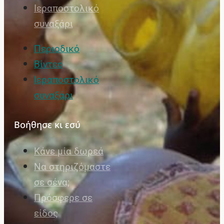
Ιεραποστολικό
συναξάρι
Περιοδικό
Βίντεο
Ιεραποστολικό
συναξάρι
Βοήθησε κι εσύ
Κάνε μία δωρεά
Να στηριζόμαστε
σε σένα;
Πρόσφερε σε
είδος