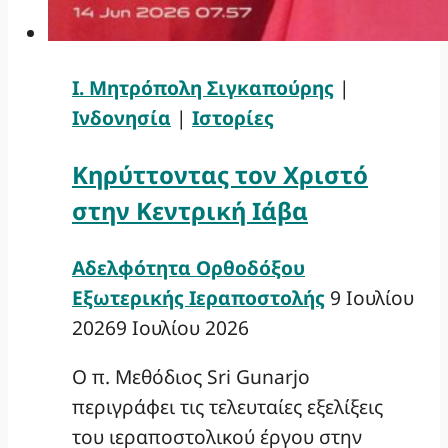
Ι. Μητρόπολη Σιγκαπούρης
|
Ινδονησία
|
Ιστορίες
Κηρύττοντας τον Χριστό
στην Κεντρική Ιάβα
Αδελφότητα Ορθοδόξου
Εξωτερικής Ιεραποστολής
9 Ιουλίου
2026
9 Ιουλίου 2026
Ο π. Μεθόδιος Sri Gunarjo
περιγράφει τις τελευταίες εξελίξεις
του ιεραποστολικού έργου στην