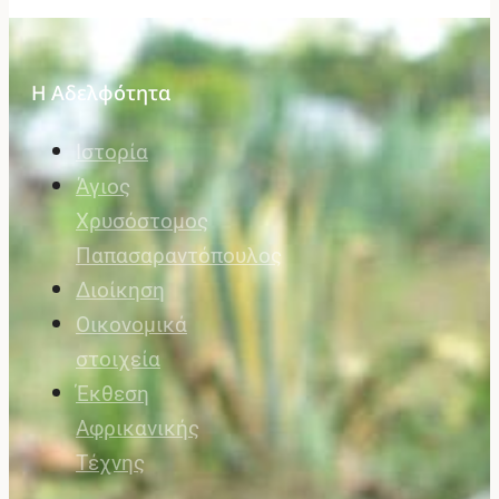
Η Αδελφότητα
Ιστορία
Άγιος
Χρυσόστομος
Παπασαραντόπουλος
Διοίκηση
Οικονομικά
στοιχεία
Έκθεση
Αφρικανικής
Τέχνης