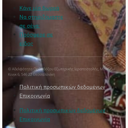
Κάνε μία δωρεά
Να στηριζόμαστε
σε σένα;
Πρόσφερε σε
είδος
© Αδελφότητα Ορθοδόξου Εξωτερικής Ιεραποστολής, Μακένζυ
Κινγκ 6, 546 22 Θεσσαλονίκη
Πολιτική προσωπικών δεδομένων
Επικοινωνία
Πολιτική προσωπικών δεδομένων
Επικοινωνία