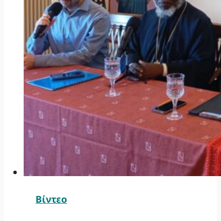
Βίντεο