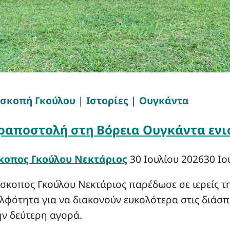
πισκοπή Γκούλου
|
Ιστορίες
|
Ουγκάντα
εραποστολή στη Βόρεια Ουγκάντα ενι
κοπος Γκούλου Νεκτάριος
30 Ιουλίου 2026
30 Ιο
σκοπος Γκούλου Νεκτάριος παρέδωσε σε ιερείς τ
λφότητα για να διακονούν ευκολότερα στις διάσ
ην δεύτερη αγορά.