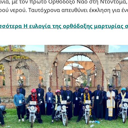
νία, με τον πρώτο Ορθόδοξο Ναό στη Ντοντόμα, 
ού νερού. Ταυτόχρονα απευθύνει έκκληση για έν
σσότερα
Η ευλογία της ορθόδοξης μαρτυρίας 