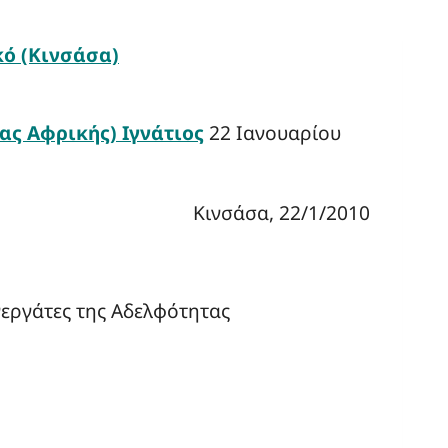
ό (Κινσάσα)
ς Αφρικής) Ιγνάτιος
22 Ιανουαρίου
Κινσάσα, 22/1/2010
νεργάτες της Αδελφότητας