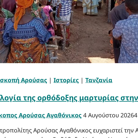
πισκοπή Αρούσας
|
Ιστορίες
|
Τανζανία
υλογία της ορθόδοξης μαρτυρίας στη
κοπος Αρούσας Αγαθόνικος
4 Αυγούστου 2026
4
ροπολίτης Αρούσας Αγαθόνικος ευχαριστεί την Α