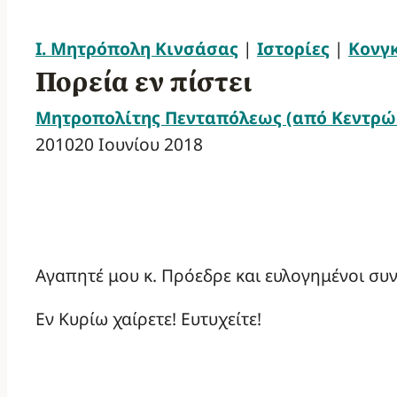
Ι. Μητρόπολη Κινσάσας
|
Ιστορίες
|
Κονγκ
Πορεία εν πίστει
Μητροπολίτης Πενταπόλεως (από Κεντρώα
2010
20 Ιουνίου 2018
Αγαπητέ μου κ. Πρόεδρε και ευλογημένοι συ
Εν Κυρίω χαίρετε! Ευτυχείτε!