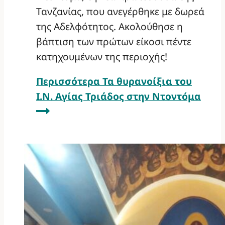
Τανζανίας, που ανεγέρθηκε με δωρεά
της Αδελφότητος. Ακολούθησε η
βάπτιση των πρώτων είκοσι πέντε
κατηχουμένων της περιοχής!
Περισσότερα
Τα θυρανοίξια του
Ι.Ν. Αγίας Τριάδος στην Ντοντόμα