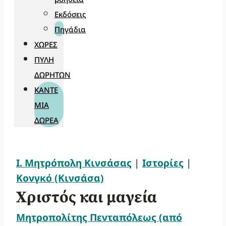
Εκδόσεις
Πηγάδια
ΧΏΡΕΣ
ΠΎΛΗ
ΔΩΡΗΤΏΝ
ΚΆΝΤΕ
ΜΊΑ
ΔΩΡΕΆ
Ι. Μητρόπολη Κινσάσας
|
Ιστορίες
|
Κονγκό (Κινσάσα)
Χριστός και μαγεία
Μητροπολίτης Πενταπόλεως (από