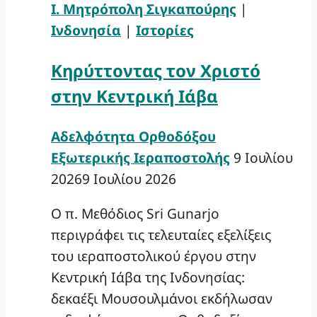
Ι. Μητρόπολη Σιγκαπούρης
|
Ινδονησία
|
Ιστορίες
Κηρύττοντας τον Χριστό
στην Κεντρική Ιάβα
Αδελφότητα Ορθοδόξου
Εξωτερικής Ιεραποστολής
9 Ιουλίου
2026
9 Ιουλίου 2026
Ο π. Μεθόδιος Sri Gunarjo
περιγράφει τις τελευταίες εξελίξεις
του ιεραποστολικού έργου στην
Κεντρική Ιάβα της Ινδονησίας:
δεκαέξι Μουσουλμάνοι εκδήλωσαν