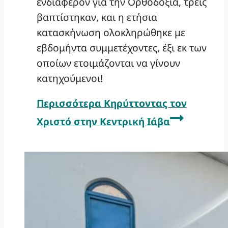
ενδιαφέρον για την Ορθοδοξία, τρεις
βαπτίστηκαν, και η ετήσια
κατασκήνωση ολοκληρώθηκε με
εβδομήντα συμμετέχοντες, έξι εκ των
οποίων ετοιμάζονται να γίνουν
κατηχούμενοι!
Περισσότερα
Κηρύττοντας τον
Χριστό στην Κεντρική Ιάβα