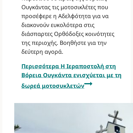
Ουγκάντας τις μοτοσικλέτες που
προσέφερε η Αδελφότητα για να
διακονούν ευκολότερα στις
διάσπαρτες Ορθόδοξες κοινότητες
της περιοχής. Βοηθήστε για την
δεύτερη αγορά.
Περισσότερα
Η Ιεραποστολή στη
Βόρεια Ουγκάντα ενισχύεται με τη
δωρεά μοτοσυκλετών