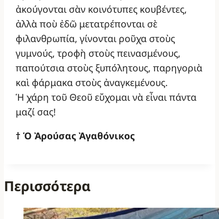
ἀκούγονται σὰν κοινότυπες κουβέντες,
ἀλλὰ ποὺ ἐδῶ μετατρέπονται σὲ
φιλανθρωπία, γίνονται ροῦχα στοὺς
γυμνούς, τροφὴ στοὺς πεινασμένους,
παπούτσια στοὺς ξυπόλητους, παρηγοριὰ
καὶ φάρμακα στοὺς ἀναγκεμένους.
Ἡ χάρη τοῦ Θεοῦ εὔχομαι νὰ εἶναι πάντα
μαζί σας!
† Ὁ Ἀρούσας Ἀγαθόνικος
Περισσότερα