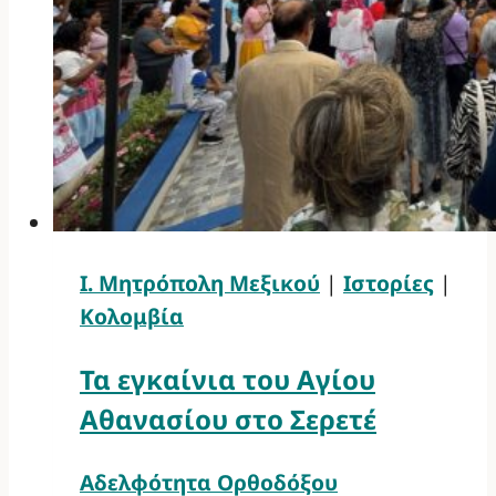
Ι. Μητρόπολη Μεξικού
|
Ιστορίες
|
Κολομβία
Τα εγκαίνια του Αγίου
Αθανασίου στο Σερετέ
Αδελφότητα Ορθοδόξου