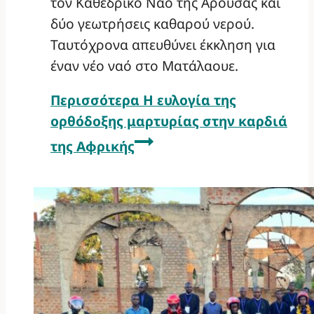
τον Καθεδρικό Ναό της Αρούσας και
δύο γεωτρήσεις καθαρού νερού.
Ταυτόχρονα απευθύνει έκκληση για
έναν νέο ναό στο Ματάλαουε.
Περισσότερα
Η ευλογία της
ορθόδοξης μαρτυρίας στην καρδιά
της Αφρικής