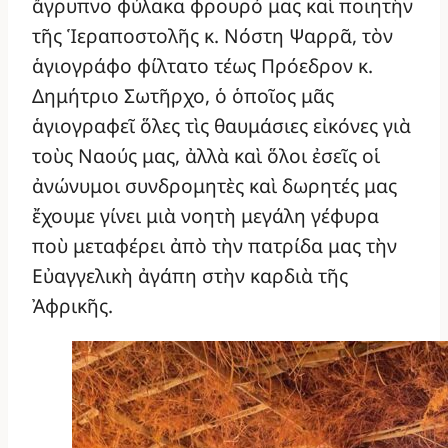
ἄγρυπνο φύλακα φρουρό μας καὶ ποιητὴν
τῆς Ἱεραποστολῆς κ. Νόστη Ψαρρᾶ, τὸν
ἁγιογράφο φίλτατο τέως Πρόεδρον κ.
Δημήτριο Σωτῆρχο, ὁ ὁποῖος μᾶς
ἁγιογραφεῖ ὅλες τὶς θαυμάσιες εἰκόνες γιὰ
τοὺς Ναούς μας, ἀλλὰ καὶ ὅλοι ἐσεῖς οἱ
ἀνώνυμοι συνδρομητὲς καὶ δωρητές μας
ἔχουμε γίνει μιὰ νοητὴ μεγάλη γέφυρα
ποὺ μεταφέρει ἀπὸ τὴν πατρίδα μας τὴν
Εὐαγγελικὴ ἀγάπη στὴν καρδιὰ τῆς
Ἀφρικῆς.