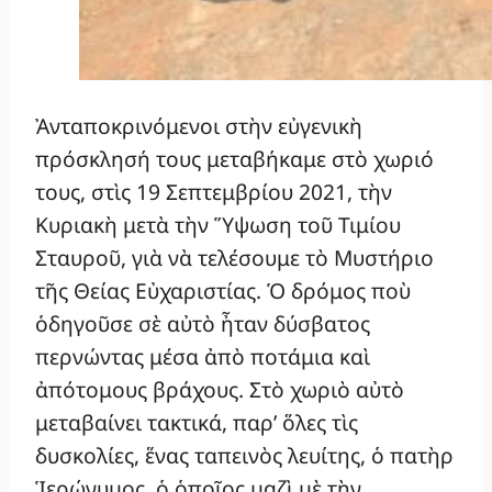
Ἀνταποκρινόμενοι στὴν εὐγενικὴ
πρόσκλησή τους μεταβήκαμε στὸ χωριό
τους, στὶς 19 Σεπτεμβρίου 2021, τὴν
Κυριακὴ μετὰ τὴν Ὕψωση τοῦ Τιμίου
Σταυροῦ, γιὰ νὰ τελέσουμε τὸ Μυστήριο
τῆς Θείας Εὐχαριστίας. Ὁ δρόμος ποὺ
ὁδηγοῦσε σὲ αὐτὸ ἦταν δύσβατος
περνώντας μέσα ἀπὸ ποτάμια καὶ
ἀπότομους βράχους. Στὸ χωριὸ αὐτὸ
μεταβαίνει τακτικά, παρ’ ὅλες τὶς
δυσκολίες, ἕνας ταπεινὸς λευίτης, ὁ πατὴρ
Ἱερώνυμος, ὁ ὁποῖος μαζὶ μὲ τὴν