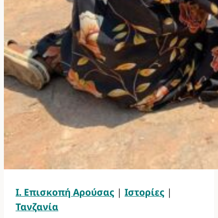
Ι. Επισκοπή Αρούσας
|
Ιστορίες
|
Τανζανία