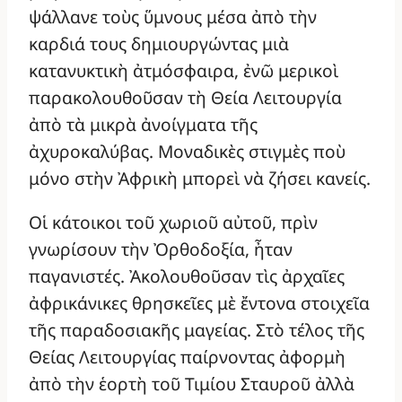
ψάλλανε τοὺς ὕμνους μέσα ἀπὸ τὴν
καρδιά τους δημιουργώντας μιὰ
κατανυκτικὴ ἀτμόσφαιρα, ἐνῶ μερικοὶ
παρακολουθοῦσαν τὴ Θεία Λειτουργία
ἀπὸ τὰ μικρὰ ἀνοίγματα τῆς
ἀχυροκαλύβας. Μοναδικὲς στιγμὲς ποὺ
μόνο στὴν Ἀφρικὴ μπορεὶ νὰ ζήσει κανείς.
Οἱ κάτοικοι τοῦ χωριοῦ αὐτοῦ, πρὶν
γνωρίσουν τὴν Ὀρθοδοξία, ἦταν
παγανιστές. Ἀκολουθοῦσαν τὶς ἀρχαῖες
ἀφρικάνικες θρησκεῖες μὲ ἔντονα στοιχεῖα
τῆς παραδοσιακῆς μαγείας. Στὸ τέλος τῆς
Θείας Λειτουργίας παίρνοντας ἀφορμὴ
ἀπὸ τὴν ἑορτὴ τοῦ Τιμίου Σταυροῦ ἀλλὰ