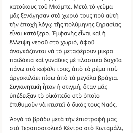
κατοίκους τοῦ Μκόμπε. Μετὰ τὸ γεῦμα
μᾶς ξενάγησαν στὸ χωριό τους ποὺ αὐτὴ
τὴν ἐποχὴ λόγῳ τῆς πολύμηνης ξηρασίας
εἶναι κατάξερο. Ἐμφανὴς εἶναι καὶ ἡ
ἔλλειψη νεροῦ στὸ χωριό, ἀφοῦ
ἀναγκάζονται νὰ τὸ μεταφέρουν μικρὰ
παιδάκια καὶ γυναῖκες μὲ πλαστικὰ δοχεῖα
πάνω στὸ κεφάλι τους, ἀπὸ τὸ ρέμα ποὺ
ἀργοκυλάει πίσω ἀπὸ τὰ μεγάλα βράχια.
Συγκινητικὴ ἦταν ἡ στιγμή, ὅταν μᾶς
ὑπέδειξαν τὸ οἰκόπεδο στὸ ὁποῖο
ἐπιθυμοῦν νὰ κτιστεῖ ὁ δικός τους Ναός.
Ἀργὰ τὸ βράδυ μετὰ τὴν ἐπιστροφή μας
στὸ Ἱεραποστολικό Κέντρο στὸ Κινταμάλι,