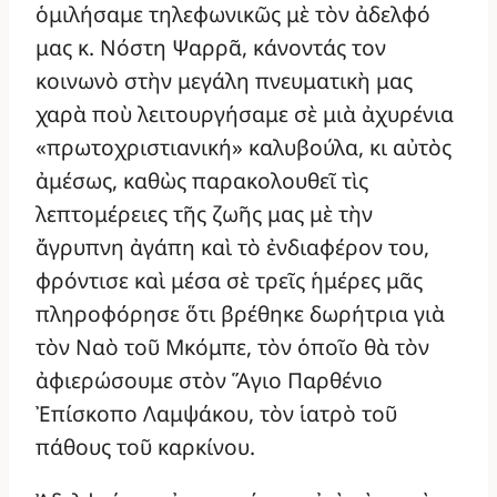
ὁμιλήσαμε τηλεφωνικῶς μὲ τὸν ἀδελφό
μας κ. Νόστη Ψαρρᾶ, κάνοντάς τον
κοινωνὸ στὴν μεγάλη πνευματικὴ μας
χαρὰ ποὺ λειτουργήσαμε σὲ μιὰ ἀχυρένια
«πρωτοχριστιανική» καλυβούλα, κι αὐτὸς
ἀμέσως, καθὼς παρακολουθεῖ τὶς
λεπτομέρειες τῆς ζωῆς μας μὲ τὴν
ἄγρυπνη ἀγάπη καὶ τὸ ἐνδιαφέρον του,
φρόντισε καὶ μέσα σὲ τρεῖς ἡμέρες μᾶς
πληροφόρησε ὅτι βρέθηκε δωρήτρια γιὰ
τὸν Ναὸ τοῦ Μκόμπε, τὸν ὁποῖο θὰ τὸν
ἀφιερώσουμε στὸν Ἅγιο Παρθένιο
Ἐπίσκοπο Λαμψάκου, τὸν ἱατρὸ τοῦ
πάθους τοῦ καρκίνου.