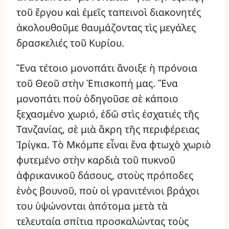
τοῦ ἔργου καὶ ἐμεῖς ταπεινοὶ διακονητές
ἀκολουθοῦμε θαυμάζοντας τὶς μεγάλες
δρασκελιές τοῦ Κυρίου.
Ἕνα τέτοιο μονοπάτι ἄνοιξε ἡ πρόνοια
τοῦ Θεοῦ στὴν Ἐπισκοπή μας. Ἕνα
μονοπάτι ποὺ ὁδηγοῦσε σὲ κάποιο
ξεχασμένο χωριό, ἐδῶ στὶς ἐσχατιές τῆς
Τανζανίας, σὲ μιὰ ἄκρη τῆς περιφέρειας
Ἰρίγκα. Τὸ Μκόμπε εἶναι ἕνα φτωχὸ χωριὸ
φυτεμένο στὴν καρδιὰ τοῦ πυκνοῦ
ἀφρικανικοῦ δάσους, στοὺς πρόποδες
ἑνὸς βουνοῦ, ποὺ οἱ γρανιτένιοι βράχοι
του ὑψώνονται ἀπότομα μετὰ τὰ
τελευταία σπίτια προσκαλώντας τοὺς