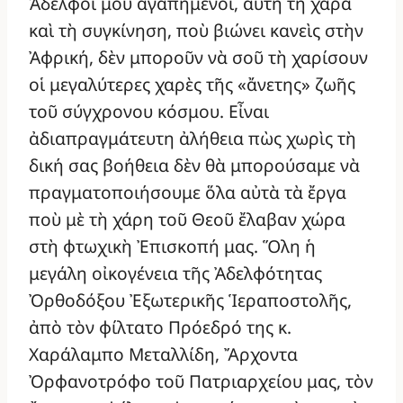
Ἀδελφοί μου ἀγαπημένοι, αὐτὴ τὴ χαρὰ
καὶ τὴ συγκίνηση, ποὺ βιώνει κανεὶς στὴν
Ἀφρική, δὲν μποροῦν νὰ σοῦ τὴ χαρίσουν
οἱ μεγαλύτερες χαρὲς τῆς «ἄνετης» ζωῆς
τοῦ σύγχρονου κόσμου. Εἶναι
ἀδιαπραγμάτευτη ἀλήθεια πὼς χωρὶς τὴ
δική σας βοήθεια δὲν θὰ μπορούσαμε νὰ
πραγματοποιήσουμε ὅλα αὐτὰ τὰ ἔργα
ποὺ μὲ τὴ χάρη τοῦ Θεοῦ ἔλαβαν χώρα
στὴ φτωχικὴ Ἐπισκοπή μας. Ὅλη ἡ
μεγάλη οἰκογένεια τῆς Ἀδελφότητας
Ὀρθοδόξου Ἐξωτερικῆς Ἱεραποστολῆς,
ἀπὸ τὸν φίλτατο Πρόεδρό της κ.
Χαράλαμπο Μεταλλίδη, Ἄρχοντα
Ὀρφανοτρόφο τοῦ Πατριαρχείου μας, τὸν