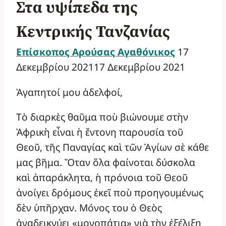
Στα υψίπεδα της
Κεντρικής Τανζανίας
Επίσκοπος Αρούσας Αγαθόνικος
17
Δεκεμβρίου 2021
17 Δεκεμβρίου 2021
Ἀγαπητοί μου ἀδελφοί,
Τὸ διαρκὲς θαῦμα ποὺ βιώνουμε στὴν
Ἀφρικὴ εἶναι ἡ ἔντονη παρουσία τοῦ
Θεοῦ, τῆς Παναγίας καὶ τῶν Ἁγίων σὲ κάθε
μας βῆμα. Ὅταν ὅλα φαίνοται δύσκολα
καὶ ἀπαράκλητα, ἡ πρόνοια τοῦ Θεοῦ
ἀνοίγει δρόμους ἐκεῖ ποὺ προηγουμένως
δὲν ὑπῆρχαν. Μόνος του ὁ Θεὸς
ἀναδεικνύει «μονοπάτια» γιὰ τὴν ἐξέλιξη