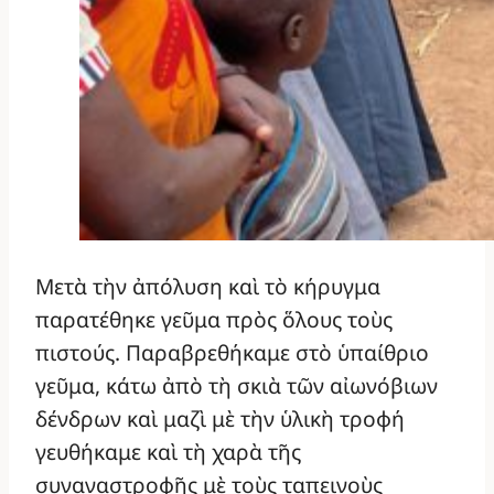
Μετὰ τὴν ἀπόλυση καὶ τὸ κήρυγμα
παρατέθηκε γεῦμα πρὸς ὅλους τοὺς
πιστούς. Παραβρεθήκαμε στὸ ὑπαίθριο
γεῦμα, κάτω ἀπὸ τὴ σκιὰ τῶν αἰωνόβιων
δένδρων καὶ μαζὶ μὲ τὴν ὑλικὴ τροφή
γευθήκαμε καὶ τὴ χαρὰ τῆς
συναναστροφῆς μὲ τοὺς ταπεινοὺς