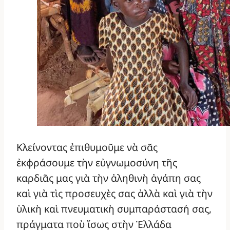
Κλείνοντας ἐπιθυμοῦμε νὰ σᾶς
ἐκφράσουμε τὴν εὐγνωμοσύνη τῆς
καρδιᾶς μας γιὰ τὴν ἀληθινὴ ἀγάπη σας
καὶ γιὰ τὶς προσευχὲς σας ἀλλὰ καὶ γιὰ τὴν
ὑλικὴ καὶ πνευματικὴ συμπαράστασή σας,
πράγματα ποὺ ἴσως στὴν Ἑλλάδα