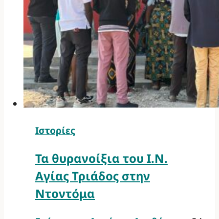
Ιστορίες
Τα θυρανοίξια του Ι.Ν.
Αγίας Τριάδος στην
Ντοντόμα