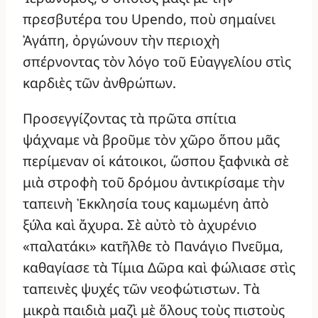
πρεσβυτέρα του Upendo, ποὺ σημαίνει
Ἀγάπη, ὀργώνουν τὴν περιοχὴ
σπέρνοντας τὸν λόγο τοῦ Εὐαγγελίου στὶς
καρδιὲς τῶν ἀνθρώπων.
Προσεγγίζοντας τὰ πρῶτα σπίτια
ψάχναμε νὰ βροῦμε τὸν χῶρο ὅπου μᾶς
περίμεναν οἱ κάτοικοι, ὥσπου ξαφνικὰ σὲ
μιὰ στροφὴ τοῦ δρόμου ἀντικρίσαμε τὴν
ταπεινὴ Ἐκκλησία τους καμωμένη ἀπὸ
ξύλα καὶ ἄχυρα. Σὲ αὐτὸ τὸ ἀχυρένιο
«παλατάκι» κατῆλθε τὸ Πανάγιο Πνεῦμα,
καθαγίασε τὰ Τίμια Δῶρα καὶ φώλιασε στὶς
ταπεινὲς ψυχές τῶν νεοφώτιστων. Τὰ
μικρὰ παιδιὰ μαζὶ μὲ ὅλους τοὺς πιστοὺς