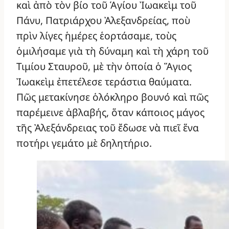
καὶ ἀπὸ τὸν βίο τοῦ Ἁγίου Ἰωακεὶμ τοῦ
Πάνυ, Πατριάρχου Ἀλεξανδρείας, ποὺ
πρὶν λίγες ἡμέρες ἑορτάσαμε, τοὺς
ὁμιλήσαμε γιὰ τὴ δύναμη καὶ τὴ χάρη τοῦ
Τιμίου Σταυροῦ, μὲ τὴν ὁποία ὁ Ἅγιος
Ἰωακεὶμ ἐπετέλεσε τεράστια θαύματα.
Πῶς μετακίνησε ὁλόκληρο βουνό καὶ πῶς
παρέμεινε ἀβλαβής, ὅταν κάποιος μάγος
τῆς Ἀλεξάνδρειας τοῦ ἔδωσε νὰ πιεῖ ἕνα
ποτήρι γεμάτο μὲ δηλητήριο.