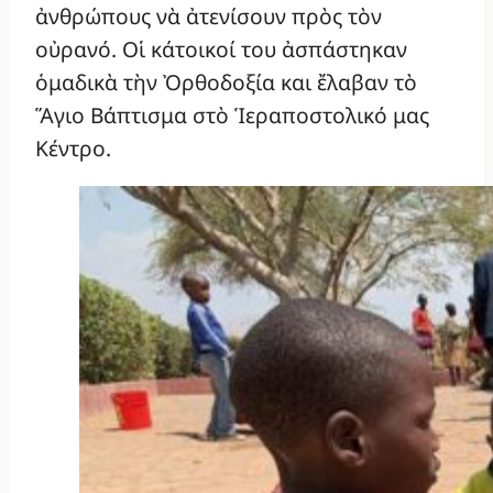
ἀνθρώπους νὰ ἀτενίσουν πρὸς τὸν
οὐρανό. Οἱ κάτοικοί του ἀσπάστηκαν
ὁμαδικὰ τὴν Ὀρθοδοξία και ἔλαβαν τὸ
Ἅγιο Βάπτισμα στὸ Ἱεραποστολικό μας
Κέντρο.